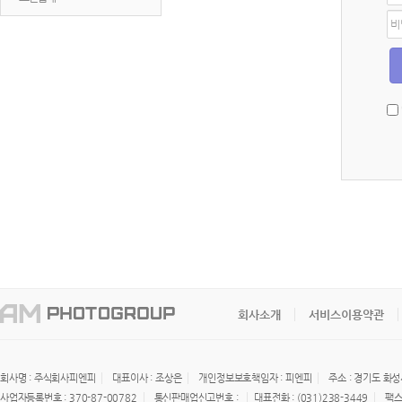
디
비
밀
번
호
회사소개
서비스이용약관
회사명 : 주식회사피엔피
대표이사 : 조상은
개인정보보호책임자 : 피엔피
주소 : 경기도 화성
사업자등록번호 : 370-87-00782
통신판매업신고번호 :
대표전화 : (031)238-3449
팩스 