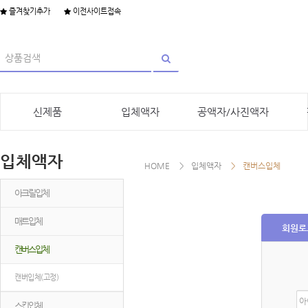
즐겨찾기추가
이전사이트접속
신제품
입체액자
공액자/사진액자
입체액자
HOME
입체액자
캔버스입체
아크릴입체
매트입체
회원로
캔버스입체
캔버입체(고정)
아
스킨입체
이