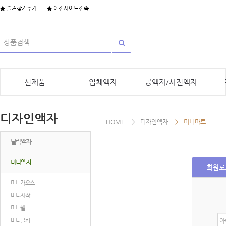
즐겨찾기추가
이전사이트접속
신제품
입체액자
공액자/사진액자
디자인액자
HOME
디자인액자
미니마르
달력액자
미니액자
회원로
미니카오스
미니자작
미니쉘
아
미니밀키
이