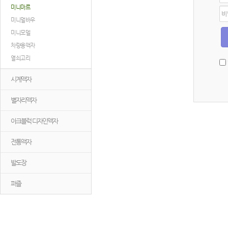
미니마르
디
비
밀
미니멀바우
번
미니모델
호
차량용액자
열쇠고리
시계액자
별자리액자
아크블럭 디자인액자
전통액자
발도장
퍼즐