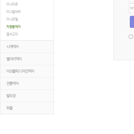
미니마르
디
비
밀
미니멀바우
번
미니모델
호
차량용액자
열쇠고리
시계액자
별자리액자
아크블럭 디자인액자
전통액자
발도장
퍼즐