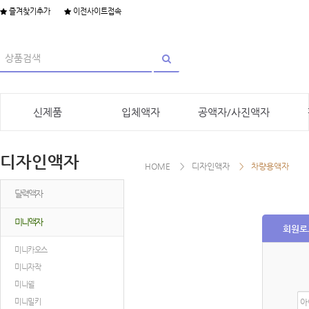
즐겨찾기추가
이전사이트접속
신제품
입체액자
공액자/사진액자
디자인액자
HOME
디자인액자
차량용액자
달력액자
미니액자
회원로
미니카오스
미니자작
미니쉘
아
미니밀키
이